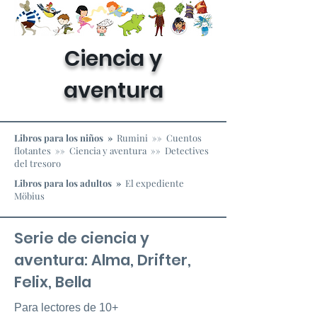
Ciencia y
aventura
Libros para los niños »
Rumini
»»
Cuentos
flotantes
»»
Ciencia y aventura
»»
Detectives
del tresoro
Libros para los adultos »
El expediente
Möbius
Serie de ciencia y
aventura: Alma, Drifter,
Felix, Bella
Para lectores de 10+